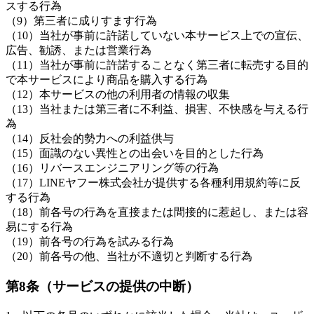
スする行為
（9）第三者に成りすます行為
（10）当社が事前に許諾していない本サービス上での宣伝、
広告、勧誘、または営業行為
（11）当社が事前に許諾することなく第三者に転売する目的
で本サービスにより商品を購入する行為
（12）本サービスの他の利用者の情報の収集
（13）当社または第三者に不利益、損害、不快感を与える行
為
（14）反社会的勢力への利益供与
（15）面識のない異性との出会いを目的とした行為
（16）リバースエンジニアリング等の行為
（17）LINEヤフー株式会社が提供する各種利用規約等に反
する行為
（18）前各号の行為を直接または間接的に惹起し、または容
易にする行為
（19）前各号の行為を試みる行為
（20）前各号の他、当社が不適切と判断する行為
第8条（サービスの提供の中断）