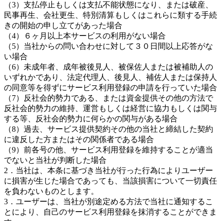
（3）支払停止もしくは支払不能状態になり、または破産、
民事再生、会社更生、特別清算もしくはこれらに類する手続
きの開始の申し立てがあった場合
（4）６ヶ月以上本サービスの利用がない場合
（5）当社からの問い合わせに対して３０日間以上応答がな
い場合
（6）未成年者、成年被後見人、被保佐人または被補助人の
いずれかであり、法定代理人、後見人、補佐人または保持人
の同意等を得ずにサービス利用登録の申請を行っていた場合
（7）反社会的勢力である、または資金提供その他の方法で
反社会的勢力の維持、運営もしくは経営に協力もしくは関与
する等、反社会的勢力に何らかの関与がある場合
（8）過去、サービス提供契約その他の当社と締結した契約
に違反した方またはその関係者である場合
（9）前各号の他、サービス利用登録を維持することが適当
でないと当社が判断した場合
2．当社は、本条に基づき当社が行った行為によりユーザー
に損害が生じた場合であっても、当該損害について一切責任
を負わないものとします。
3．ユーザーは、当社が別途定める方法で当社に通知するこ
とにより、自己のサービス利用登録を抹消することができま