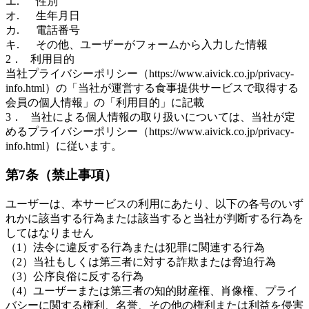
エ. 性別
オ. 生年月日
カ. 電話番号
キ. その他、ユーザーがフォームから入力した情報
2． 利用目的
当社プライバシーポリシー（https://www.aivick.co.jp/privacy-
info.html）の「当社が運営する食事提供サービスで取得する
会員の個人情報」の「利用目的」に記載
3． 当社による個人情報の取り扱いについては、当社が定
めるプライバシーポリシー（https://www.aivick.co.jp/privacy-
info.html）に従います。
第7条（禁止事項）
ユーザーは、本サービスの利用にあたり、以下の各号のいず
れかに該当する行為または該当すると当社が判断する行為を
してはなりません
（1）法令に違反する行為または犯罪に関連する行為
（2）当社もしくは第三者に対する詐欺または脅迫行為
（3）公序良俗に反する行為
（4）ユーザーまたは第三者の知的財産権、肖像権、プライ
バシーに関する権利、名誉、その他の権利または利益を侵害